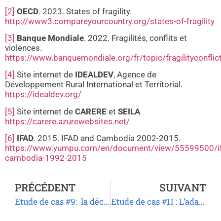
[2]
OECD
. 2023. States of fragility.
http://www3.compareyourcountry.org/states-of-fragility
[3]
Banque Mondiale
. 2022. Fragilités, conflits et
violences.
https://www.banquemondiale.org/fr/topic/fragilityconfli
[4]
Site internet de
IDEALDEV
, Agence de
Développement Rural International et Territorial.
https://idealdev.org/
[5]
Site internet de
CARERE
et
SEILA
https://carere.azurewebsites.net/
[6]
IFAD
. 2015. IFAD and Cambodia 2002-2015.
https://www.yumpu.com/en/document/view/55599500/i
cambodia-1992-2015
PRÉCÉDENT
SUIVANT
Etude de cas #9: la décennie de l’agriculture familiale et les organisations paysannes dans le monde.
Etude de cas #11 : L’adaptation au changement climatique par la gestion de l’eau et la réhabilitation des sols dans le Sahel