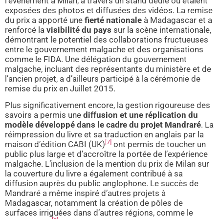
l’événement à Milan, à travers un stand dédié où étaient
exposées des photos et diffusées des vidéos. La remise
du prix a apporté une
fierté nationale
à Madagascar et a
renforcé la
visibilité du pays
sur la scène internationale,
démontrant le potentiel des collaborations fructueuses
entre le gouvernement malgache et des organisations
comme le FIDA. Une délégation du gouvernement
malgache, incluant des représentants du ministère et de
l’ancien projet, a d’ailleurs participé à la cérémonie de
remise du prix en Juillet 2015.
Plus significativement encore, la gestion rigoureuse des
savoirs a permis une
diffusion et une réplication du
modèle développé dans le cadre du projet Mandraré
. La
réimpression du livre et sa traduction en anglais par la
[7]
maison d’édition CABI (UK)
ont permis de toucher un
public plus large et d’accroître la portée de l’expérience
malgache. L’inclusion de la mention du prix de Milan sur
la couverture du livre a également contribué à sa
diffusion auprès du public anglophone. Le succès de
Mandraré a même inspiré d’autres projets à
Madagascar, notamment la création de pôles de
surfaces irriguées dans d’autres régions, comme le