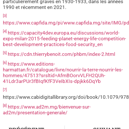
particulièrement graves en 1930-1933, dans les années
1990 et récemment en 2021.
[3]
https://www.capfida.mg/pi/www.capfida.mg/site/IMG/
[4]
https://capacity4dev.europa.eu/discussions/world-
expo-milan-2015-feeding-planet-energy-life-competition-
best-development-practices-food-security_en
[5]
https://cdn.thierrybenoit.com/phbm/index-2.html
[6]
https://www.editions-
harmattan.fr/catalogue/livre/nourrir-la-terre-nourrir-les-
hommes/47513?srsltid=AfmBOorvVLFH2QUh-
41Ldr3arPUr3fBIqfKfF3VeIbXIs-dpjkk6DqYb
[7]
https://www.cabidigitallibrary.org/doi/book/10.1079/
[8]
https://www.ad2m.mg/bienvenue-sur-
ad2m/presentation-generale/